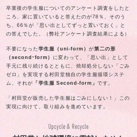
卒業後の学生服についてのアンケート調査をしたと
ころ、家に置いていると答えたのが78％、そのう
ち、66％が「思い出としてずっと置いておく」と
の答えでした。（弊社アンケート調査結果による）
不要になった
学生服（uni-form）
が
第二の形
（secondｰform）
に変わって、「思い出」として
手元に残り続けるとともに、焼却処分しない「ごみ
ゼロ」を実現する村田堂独自の学生服循環システ
ム、それが
「学生服 Second-form」
です。
「村田堂が販売した学生服はごみにしない！」この
実現に向けて、取り組みを進めています。
Upcycle & Recycle